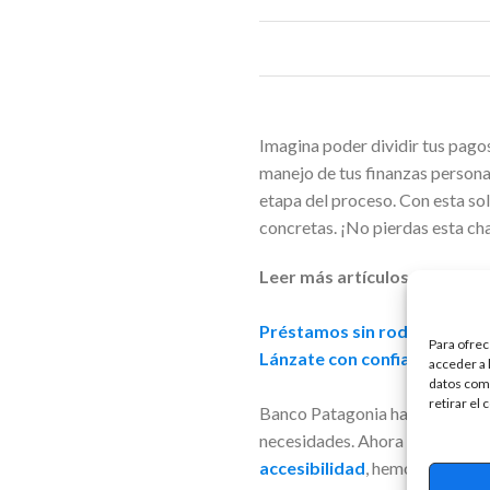
Imagina poder dividir tus pagos
manejo de tus finanzas personal
etapa del proceso. Con esta sol
concretas. ¡No pierdas esta cha
Leer más artículos relaciona
Préstamos sin rodeos: direc
Para ofrec
Lánzate con confianza: prés
acceder a 
datos como
retirar el
Banco Patagonia ha transformad
necesidades. Ahora puedes disfr
accesibilidad
, hemos creado un