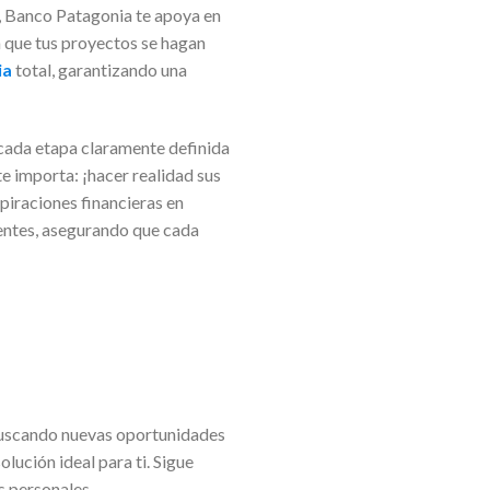
n, Banco Patagonia te apoya en
a que tus proyectos se hagan
ia
total, garantizando una
n cada etapa claramente definida
te importa: ¡hacer realidad sus
piraciones financieras en
ientes, asegurando que cada
 buscando nuevas oportunidades
lución ideal para ti. Sigue
s personales.