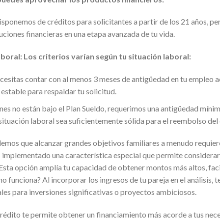
ponemos de créditos para solicitantes a partir de los 21 años, p
uciones financieras en una etapa avanzada de tu vida.
oral: Los criterios varían según tu situación laboral:
ecesitas contar con al menos 3 meses de antigüedad en tu empleo ac
estable para respaldar tu solicitud.
enes no están bajo el Plan Sueldo, requerimos una antigüedad míni
situación laboral sea suficientemente sólida para el reembolso del 
mos que alcanzar grandes objetivos familiares a menudo requie
s implementado una característica especial que permite considerar 
. Esta opción amplía tu capacidad de obtener montos más altos, facil
funciona? Al incorporar los ingresos de tu pareja en el análisis, 
les para inversiones significativas o proyectos ambiciosos.
e crédito te permite obtener un financiamiento más acorde a tus nec