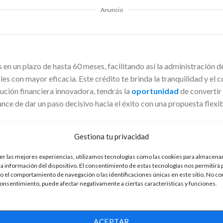
Anuncio
 en un plazo de hasta 60 meses, facilitando así la administración de
es con mayor eficacia. Este crédito te brinda la tranquilidad y el 
ución financiera innovadora, tendrás la
oportunidad
de convertir
nce de dar un paso decisivo hacia el éxito con una propuesta flexib
dos:
Gestiona tu privacidad
tos a cumplir tus metas
er las mejores experiencias, utilizamos tecnologías como las cookies para almacenar
tamos personales que hacen la diferencia
la información del dispositivo. El consentimiento de estas tecnologías nos permitirá
 el comportamiento de navegación o las identificaciones únicas en este sitio. No co
 consentimiento, puede afectar negativamente a ciertas características y funciones.
o el proceso de solicitud de crédito personal para hacerlo más ág
utar de una experiencia simplificada y sin complicaciones. Con un e
 sistema que se ajusta a tus preferencias, permitiéndote elegir el 
ACEPTAR