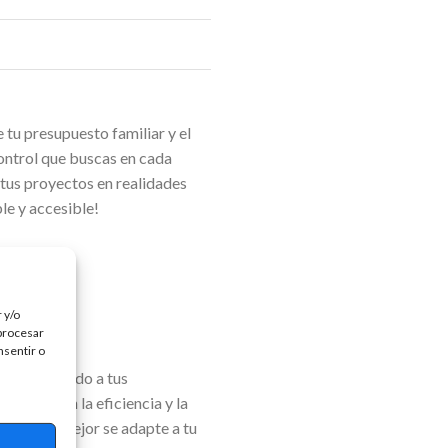
 tu presupuesto familiar y el
control que buscas en cada
 tus proyectos en realidades
le y accesible!
 y/o
 procesar
nsentir o
il y adaptado a tus
nfoque en la eficiencia y la
canal que mejor se adapte a tu