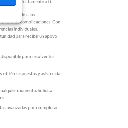
 adapta perfectamente a ti.
l y adaptado a las
a y libre de complicaciones. Con
rencias individuales,
rtunidad para recibir un apoyo
 disponible para resolver tus
s y obtén respuestas y asistencia
cualquier momento. Solicita
es.
entas avanzadas para completar