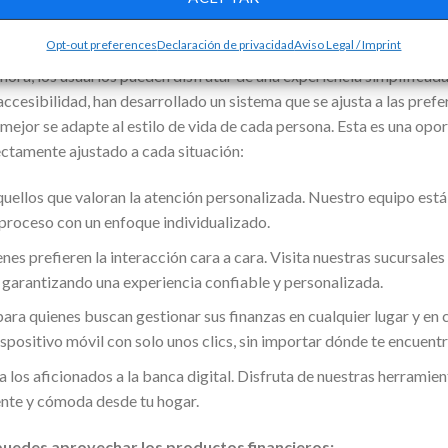
 oportunidad para recibir un apoyo financiero personalizado que se
Opt-out preferences
Declaración de privacidad
Aviso Legal / Imprint
do el proceso de solicitud de crédito personal, haciéndolo más ági
Ahora, los usuarios pueden disfrutar de una experiencia simplificad
 accesibilidad, han desarrollado un sistema que se ajusta a las prefe
 mejor se adapte al estilo de vida de cada persona. Esta es una opo
ectamente ajustado a cada situación:
quellos que valoran la atención personalizada. Nuestro equipo está
 proceso con un enfoque individualizado.
enes prefieren la interacción cara a cara. Visita nuestras sucursale
, garantizando una experiencia confiable y personalizada.
ara quienes buscan gestionar sus finanzas en cualquier lugar y en 
positivo móvil con solo unos clics, sin importar dónde te encuentr
a los aficionados a la banca digital. Disfruta de nuestras herrami
iente y cómoda desde tu hogar.
uedes aprovechar los productos financieros: