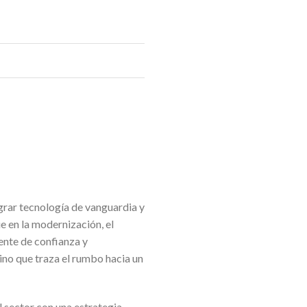
grar tecnología de vanguardia y
e en la modernización, el
ente de confianza y
sino que traza el rumbo hacia un
 sector con una estrategia