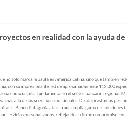
royectos en realidad con la ayuda d
ue no solo marca la pauta en América Latina, sino que también rede
onia, con su impresionante red de aproximadamente 112,000 especi
iciona como un pilar fundamental en el sector bancario regional. M
va más allá de los servicios tradicionales. Desde préstamos person
itales, Banco Patagonia abarca una amplia gama de soluciones fin
ar servicios personalizados, reflejando su firme compromiso con 