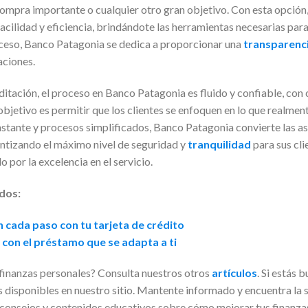
compra importante o cualquier otro gran objetivo. Con esta opció
acilidad y eficiencia, brindándote las herramientas necesarias par
oceso, Banco Patagonia se dedica a proporcionar una
transparenc
aciones.
editación, el proceso en Banco Patagonia es fluido y confiable, co
 objetivo es permitir que los clientes se enfoquen en lo que realmen
tante y procesos simplificados, Banco Patagonia convierte las as
ntizando el máximo nivel de seguridad y
tranquilidad
para sus cl
 por la excelencia en el servicio.
dos:
 cada paso con tu tarjeta de crédito
con el préstamo que se adapta a ti
finanzas personales? Consulta nuestros otros
artículos
. Si estás
s disponibles en nuestro sitio. Mantente informado y encuentra la so
 consejos y contenidos educativos sobre cómo mejorar tus finanza