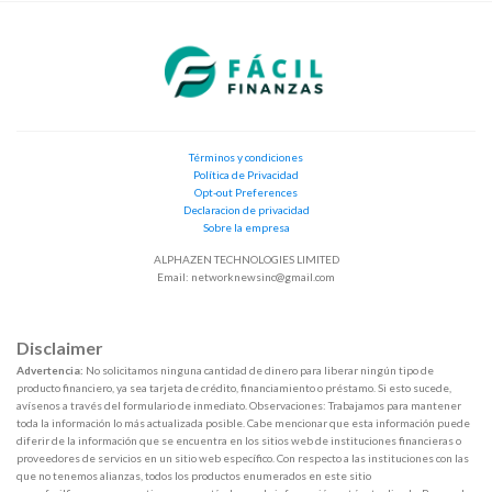
Términos y condiciones
Política de Privacidad
Opt-out Preferences
Declaracion de privacidad
Sobre la empresa
ALPHAZEN TECHNOLOGIES LIMITED
Email:
networknewsinc@gmail.com
Disclaimer
Advertencia:
No solicitamos ninguna cantidad de dinero para liberar ningún tipo de
producto financiero, ya sea tarjeta de crédito, financiamiento o préstamo. Si esto sucede,
avísenos a través del formulario de inmediato. Observaciones: Trabajamos para mantener
toda la información lo más actualizada posible. Cabe mencionar que esta información puede
diferir de la información que se encuentra en los sitios web de instituciones financieras o
proveedores de servicios en un sitio web específico. Con respecto a las instituciones con las
que no tenemos alianzas, todos los productos enumerados en este sitio