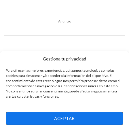
Anuncio
Ingreso Mínimo: Debes tener un ingreso mensual de al
Gestiona tu privacidad
menos $1.500.000 para calificar.
Documentación: Presenta una fotocopia ampliada al
Para ofrecer las mejores experiencias, utilizamos tecnologías como las
cookies para almacenar y/o acceder a la información del dispositivo. El
150% de tu documento de identidad para validar tu
consentimiento de estas tecnologías nos permitirá procesar datos como el
identidad.
comportamiento de navegación o las identificaciones únicas en este sitio.
No consentir o retirar el consentimiento, puede afectar negativamente a
Documentación Requerida: Dependiendo de tu ocupación,
ciertas características y funciones.
necesitarás proporcionar pruebas adicionales que
respalden tus ingresos, asegurando un proceso ágil y
transparente.
ACEPTAR