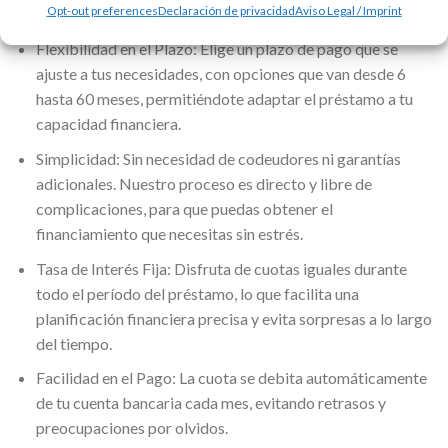
Ventajas del Préstamo Personalizado
Opt-out preferences
Declaración de privacidad
Aviso Legal / Imprint
Flexibilidad en el Plazo: Elige un plazo de pago que se
ajuste a tus necesidades, con opciones que van desde 6
hasta 60 meses, permitiéndote adaptar el préstamo a tu
capacidad financiera.
Simplicidad: Sin necesidad de codeudores ni garantías
adicionales. Nuestro proceso es directo y libre de
complicaciones, para que puedas obtener el
financiamiento que necesitas sin estrés.
Tasa de Interés Fija: Disfruta de cuotas iguales durante
todo el período del préstamo, lo que facilita una
planificación financiera precisa y evita sorpresas a lo largo
del tiempo.
Facilidad en el Pago: La cuota se debita automáticamente
de tu cuenta bancaria cada mes, evitando retrasos y
preocupaciones por olvidos.