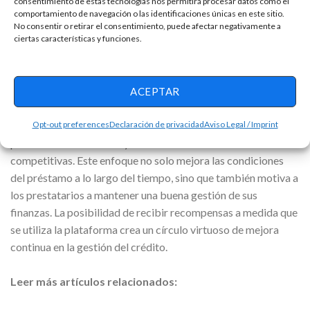
consentimiento de estas tecnologías nos permitirá procesar datos como el
comportamiento de navegación o las identificaciones únicas en este sitio.
Una de las propuestas más innovadoras de Credilikeme es su
No consentir o retirar el consentimiento, puede afectar negativamente a
ciertas características y funciones.
metodología de niveles, que no solo ofrece mayor
flexibilidad, sino que también premia el buen
comportamiento financiero.
ACEPTAR
A medida que los usuarios avanzan en los niveles
Opt-out preferences
Declaración de privacidad
Aviso Legal / Imprint
establecidos, tienen la oportunidad de acceder a montos de
préstamo más elevados y disfrutar de tasas de interés más
competitivas. Este enfoque no solo mejora las condiciones
del préstamo a lo largo del tiempo, sino que también motiva a
los prestatarios a mantener una buena gestión de sus
finanzas. La posibilidad de recibir recompensas a medida que
se utiliza la plataforma crea un círculo virtuoso de mejora
continua en la gestión del crédito.
Leer más artículos relacionados: