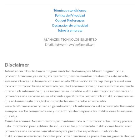
Términos y condiciones
Política de Privacidad
Opt-out Preferences
Declaracion de privacidad
Sobre la empresa
ALPHAZEN TECHNOLOGIES LIMITED
Email:
networknewsinc@gmail.com
Disclaimer
Advertencia:
No solicitamos ninguna cantidad de dinero para liberar ningún tipo de
producto financiero, ya sea tarjeta de crédito, financiamiento o préstamo. Si esto sucede,
avísenos a través del formulario de inmediato. Observaciones: Trabajamos para mantener
toda la información lo más actualizada posible. Cabe mencionar que esta información puede
diferir de la información que se encuentra en los sitios web de instituciones financieras o
proveedores de servicios en un sitio web específico. Con respecto a las instituciones con las
que no tenemos alianzas, todos los productos enumerados en este sitio
www.facilfinanzas.com no tienen garantía de que la información esté actualizada. Recuerde
siempre leer los términos de uso y los términos de compra de las instituciones financieras
que elija.
Consideraciones:
Nos esforzamos por mantener toda la información actualizada y precisa.
Esta información puede diferir de lo que ve en los sitios web de instituciones financieras,
proveedores de servicios o un sitio web para productos específicos. En el caso de
instituciones no asociadas, todos los productos financieros se presentan sin garantía de que