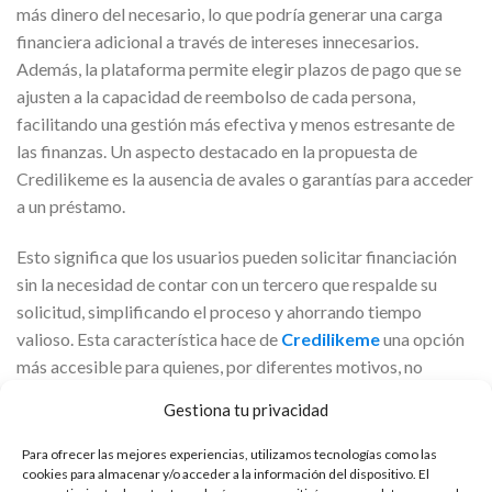
más dinero del necesario, lo que podría generar una carga
financiera adicional a través de intereses innecesarios.
Además, la plataforma permite elegir plazos de pago que se
ajusten a la capacidad de reembolso de cada persona,
facilitando una gestión más efectiva y menos estresante de
las finanzas. Un aspecto destacado en la propuesta de
Credilikeme es la ausencia de avales o garantías para acceder
a un préstamo.
Esto significa que los usuarios pueden solicitar financiación
sin la necesidad de contar con un tercero que respalde su
solicitud, simplificando el proceso y ahorrando tiempo
valioso. Esta característica hace de
Credilikeme
una opción
más accesible para quienes, por diferentes motivos, no
disponen de un aval, abriendo así las puertas a un mayor
Gestiona tu privacidad
número de personas que necesitan apoyo financiero.
Para ofrecer las mejores experiencias, utilizamos tecnologías como las
cookies para almacenar y/o acceder a la información del dispositivo. El
Innovación mediante niveles