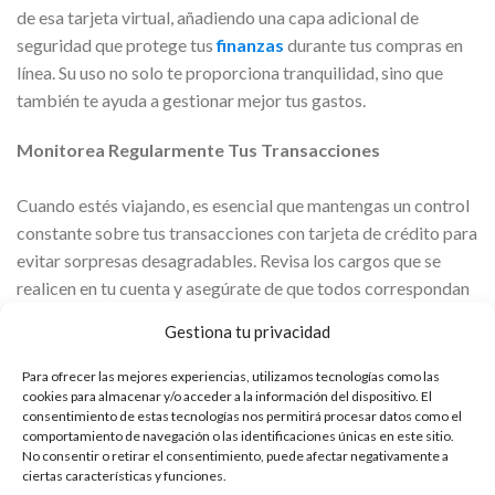
de esa tarjeta virtual, añadiendo una capa adicional de
seguridad que protege tus
finanzas
durante tus compras en
línea. Su uso no solo te proporciona tranquilidad, sino que
también te ayuda a gestionar mejor tus gastos.
Monitorea Regularmente Tus Transacciones
Cuando estés viajando, es esencial que mantengas un control
constante sobre tus transacciones con tarjeta de crédito para
evitar sorpresas desagradables. Revisa los cargos que se
realicen en tu cuenta y asegúrate de que todos correspondan
a compras o pagos que realmente hayas efectuado. La
Gestiona tu privacidad
mayoría de los bancos ofrecen aplicaciones móviles que te
permiten monitorear tus movimientos en tiempo real, lo que
Para ofrecer las mejores experiencias, utilizamos tecnologías como las
cookies para almacenar y/o acceder a la información del dispositivo. El
facilita la detección temprana de cualquier irregularidad.
consentimiento de estas tecnologías nos permitirá procesar datos como el
Revisar estos movimientos de forma diaria te ayudará a
comportamiento de navegación o las identificaciones únicas en este sitio.
mantener tus finanzas bajo control. Si observas cargos no
No consentir o retirar el consentimiento, puede afectar negativamente a
ciertas características y funciones.
autorizados, comunícate de inmediato con tu banco para