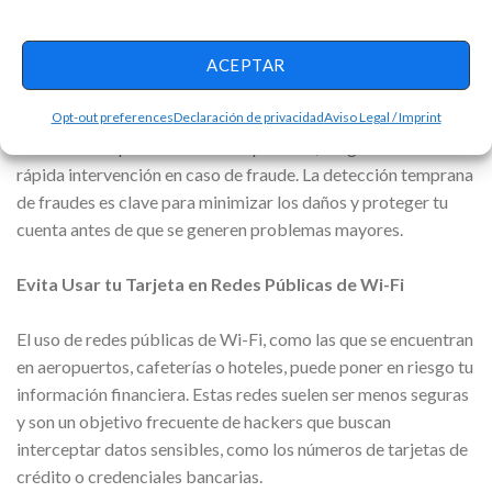
reportarlos y tomar las medidas necesarias, como bloquear la
tarjeta afectada para evitar futuros fraudes.
ACEPTAR
Algunos bancos ofrecen alertas por correo electrónico o
Opt-out preferences
Declaración de privacidad
Aviso Legal / Imprint
SMS para cada transacción, lo que te permitirá estar aún más
atento a cualquier actividad sospechosa, asegurando así una
rápida intervención en caso de fraude. La detección temprana
de fraudes es clave para minimizar los daños y proteger tu
cuenta antes de que se generen problemas mayores.
Evita Usar tu Tarjeta en Redes Públicas de Wi-Fi
El uso de redes públicas de Wi-Fi, como las que se encuentran
en aeropuertos, cafeterías o hoteles, puede poner en riesgo tu
información financiera. Estas redes suelen ser menos seguras
y son un objetivo frecuente de hackers que buscan
interceptar datos sensibles, como los números de tarjetas de
crédito o credenciales bancarias.