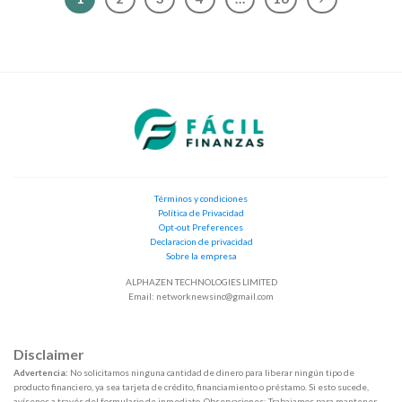
Términos y condiciones
Política de Privacidad
Opt-out Preferences
Declaracion de privacidad
Sobre la empresa
ALPHAZEN TECHNOLOGIES LIMITED
Email:
networknewsinc@gmail.com
Disclaimer
Advertencia:
No solicitamos ninguna cantidad de dinero para liberar ningún tipo de
producto financiero, ya sea tarjeta de crédito, financiamiento o préstamo. Si esto sucede,
avísenos a través del formulario de inmediato. Observaciones: Trabajamos para mantener