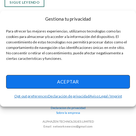
SIGUE LEYENDO
Gestiona tu privacidad
Para ofrecer las mejores experiencias, utilizamos tecnologías como las
cookies para almacenar y/o acceder a la información del dispositivo. El
consentimiento de estas tecnologías nos permitirá procesar datos como el
comportamiento de navegación o las identificaciones únicas en este sitio.
No consentir o retirar el consentimiento, puede afectar negativamente a
ciertas características y funciones.
ACEPTAR
Términos y condiciones
Opt-out preferences
Declaración de privacidad
Aviso Legal / Imprint
Política de Privacidad
Opt-out Preferences
Declaracion de privacidad
Sobre la empresa
ALPHAZEN TECHNOLOGIES LIMITED
Email:
networknewsinc@gmail.com