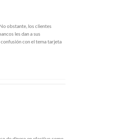
No obstante, los clientes
ancos les dan a sus
 confusión con el tema tarjeta
 uso de dinero en efectivo como