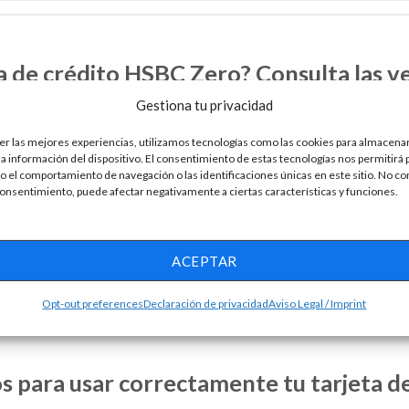
a de crédito HSBC Zero? Consulta las v
Gestiona tu privacidad
er las mejores experiencias, utilizamos tecnologías como las cookies para almacenar
la información del dispositivo. El consentimiento de estas tecnologías nos permitirá
e crédito con la cual financiar tus gastos cotidianos y para poder 
 el comportamiento de navegación o las identificaciones únicas en este sitio. No co
 consentimiento, puede afectar negativamente a ciertas características y funciones.
rencias electrónicas con otras personas o bien transferencias de 
s, la mejor parte es que revises bien entre tus escojas. Solo exami
ACEPTAR
Opt-out preferences
Declaración de privacidad
Aviso Legal / Imprint
s para usar correctamente tu tarjeta d