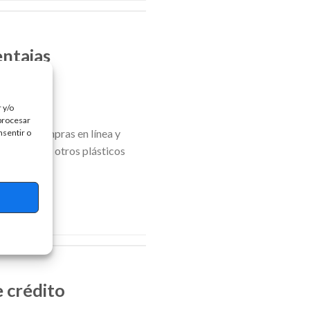
entajas
 y/o
 procesar
efectuar compras en línea y
nsentir o
saldo desde otros plásticos
nando […]
e crédito