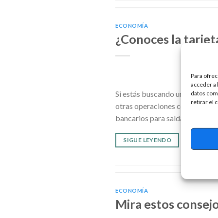
ECONOMÍA
¿Conoces la tarjet
Para ofrec
acceder a 
Si estás buscando una tarjeta d
datos como
retirar el
otras operaciones como transfe
bancarios para saldar tus deuda
SIGUE LEYENDO
ECONOMÍA
Mira estos consejo