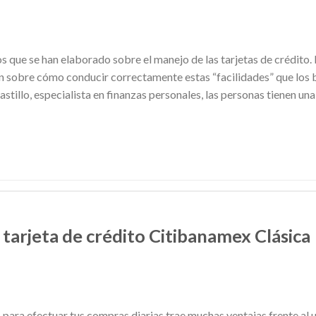
s que se han elaborado sobre el manejo de las tarjetas de crédito. 
 sobre cómo conducir correctamente estas “facilidades” que los b
tillo, especialista en finanzas personales, las personas tienen una
tarjeta de crédito Citibanamex Clásica
 para efectuar tus compras diarias trae muchas ventajas frente al