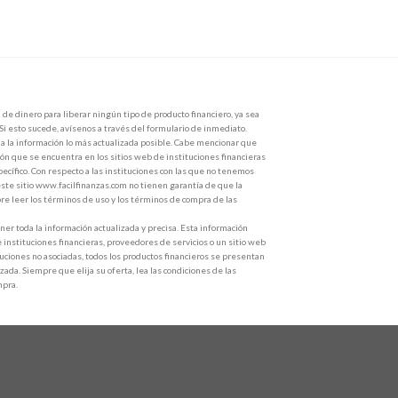
de dinero para liberar ningún tipo de producto financiero, ya sea
 Si esto sucede, avísenos a través del formulario de inmediato.
 la información lo más actualizada posible. Cabe mencionar que
ón que se encuentra en los sitios web de instituciones financieras
ecífico. Con respecto a las instituciones con las que no tenemos
ste sitio www.facilfinanzas.com no tienen garantía de que la
e leer los términos de uso y los términos de compra de las
r toda la información actualizada y precisa. Esta información
e instituciones financieras, proveedores de servicios o un sitio web
ituciones no asociadas, todos los productos financieros se presentan
zada. Siempre que elija su oferta, lea las condiciones de las
mpra.