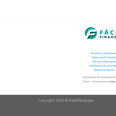
Términos y condicion
Política de Privacida
Opt-out Preference
Declaracion de privaci
Sobre la empresa
ALPHAZEN TECHNOLOGIES 
Email:
networknewsinc@gm
Copyright 2026 ©
Facil Finanzas