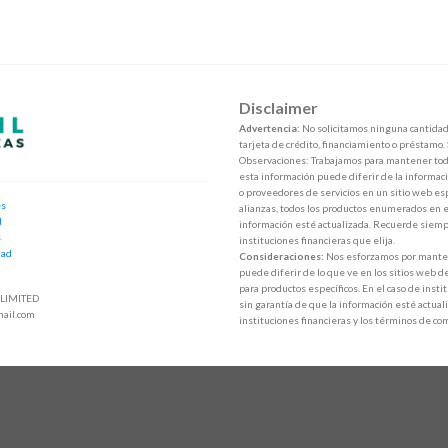
Disclaimer
Advertencia:
No solicitamos ninguna cantidad 
tarjeta de crédito, financiamiento o préstamo.
Observaciones: Trabajamos para mantener toda
esta información puede diferir de la informaci
o proveedores de servicios en un sitio web esp
es
alianzas, todos los productos enumerados en e
d
información esté actualizada. Recuerde siempr
s
instituciones financieras que elija.
dad
Consideraciones:
Nos esforzamos por mantene
puede diferir de lo que ve en los sitios web d
para productos específicos. En el caso de inst
LIMITED
sin garantía de que la información esté actuali
ail.com
instituciones financieras y los términos de co