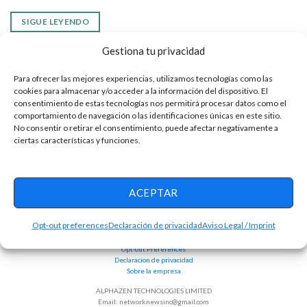
SIGUE LEYENDO
Gestiona tu privacidad
Para ofrecer las mejores experiencias, utilizamos tecnologías como las
cookies para almacenar y/o acceder a la información del dispositivo. El
consentimiento de estas tecnologías nos permitirá procesar datos como el
comportamiento de navegación o las identificaciones únicas en este sitio.
No consentir o retirar el consentimiento, puede afectar negativamente a
ciertas características y funciones.
ACEPTAR
Opt-out preferences
Declaración de privacidad
Aviso Legal / Imprint
Términos y condiciones
Política de Privacidad
Opt-out Preferences
Declaracion de privacidad
Sobre la empresa
ALPHAZEN TECHNOLOGIES LIMITED
Email:
networknewsinc@gmail.com