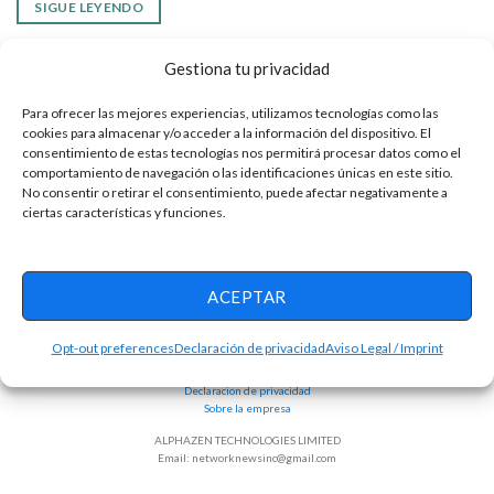
SIGUE LEYENDO
Gestiona tu privacidad
Para ofrecer las mejores experiencias, utilizamos tecnologías como las
cookies para almacenar y/o acceder a la información del dispositivo. El
consentimiento de estas tecnologías nos permitirá procesar datos como el
comportamiento de navegación o las identificaciones únicas en este sitio.
No consentir o retirar el consentimiento, puede afectar negativamente a
ciertas características y funciones.
ACEPTAR
Términos y condiciones
Opt-out preferences
Declaración de privacidad
Aviso Legal / Imprint
Política de Privacidad
Opt-out Preferences
Declaracion de privacidad
Sobre la empresa
ALPHAZEN TECHNOLOGIES LIMITED
Email:
networknewsinc@gmail.com