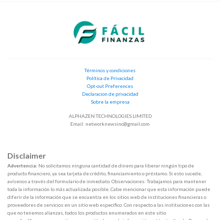
Términos y condiciones
Política de Privacidad
Opt-out Preferences
Declaracion de privacidad
Sobre la empresa
ALPHAZEN TECHNOLOGIES LIMITED
Email:
networknewsinc@gmail.com
Disclaimer
Advertencia:
No solicitamos ninguna cantidad de dinero para liberar ningún tipo de
producto financiero, ya sea tarjeta de crédito, financiamiento o préstamo. Si esto sucede,
avísenos a través del formulario de inmediato. Observaciones: Trabajamos para mantener
toda la información lo más actualizada posible. Cabe mencionar que esta información puede
diferir de la información que se encuentra en los sitios web de instituciones financieras o
proveedores de servicios en un sitio web específico. Con respecto a las instituciones con las
que no tenemos alianzas, todos los productos enumerados en este sitio