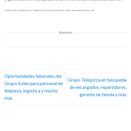
Fuente: noticiastrabajo.es | Imágenes: search.amazondelivers.jobs/ ourcommunitynow.com
Anuncio
Oportunidades laborales del
Grupo Telepizza en búsqueda
Grupo Eulen para personal de
de encargados, repartidores,
limpieza, logística y mucho
gerente de tienda y más
más