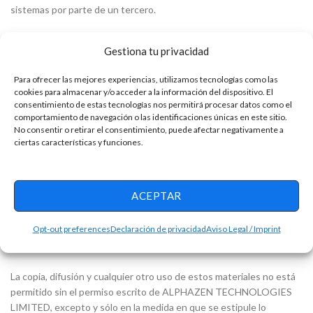
sistemas por parte de un tercero.
ALPHAZEN TECHNOLOGIES LIMITED no se hace responsable del
Gestiona tu privacidad
contenido de las páginas web a las que se hace referencia
mediante hipervínculos u otras referencias. Los productos o
Para ofrecer las mejores experiencias, utilizamos tecnologías como las
servicios ofrecidos por terceros estarán sujetos a los términos y
cookies para almacenar y/o acceder a la información del dispositivo. El
condiciones aplicables de dichos terceros.
consentimiento de estas tecnologías nos permitirá procesar datos como el
comportamiento de navegación o las identificaciones únicas en este sitio.
Todos los derechos de propiedad intelectual sobre el contenido de
No consentir o retirar el consentimiento, puede afectar negativamente a
esta web pertenecen a ALPHAZEN TECHNOLOGIES LIMITED.
ciertas características y funciones.
ACEPTAR
Anuncio
Opt-out preferences
Declaración de privacidad
Aviso Legal / Imprint
La copia, difusión y cualquier otro uso de estos materiales no está
permitido sin el permiso escrito de ALPHAZEN TECHNOLOGIES
LIMITED, excepto y sólo en la medida en que se estipule lo