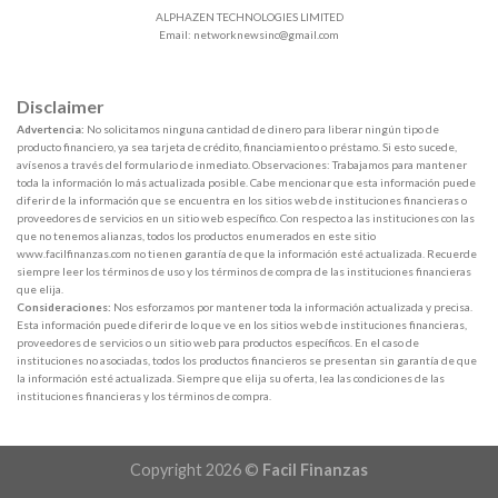
ALPHAZEN TECHNOLOGIES LIMITED
Email:
networknewsinc@gmail.com
Disclaimer
Advertencia:
No solicitamos ninguna cantidad de dinero para liberar ningún tipo de
producto financiero, ya sea tarjeta de crédito, financiamiento o préstamo. Si esto sucede,
avísenos a través del formulario de inmediato. Observaciones: Trabajamos para mantener
toda la información lo más actualizada posible. Cabe mencionar que esta información puede
diferir de la información que se encuentra en los sitios web de instituciones financieras o
proveedores de servicios en un sitio web específico. Con respecto a las instituciones con las
que no tenemos alianzas, todos los productos enumerados en este sitio
www.facilfinanzas.com no tienen garantía de que la información esté actualizada. Recuerde
siempre leer los términos de uso y los términos de compra de las instituciones financieras
que elija.
Consideraciones:
Nos esforzamos por mantener toda la información actualizada y precisa.
Esta información puede diferir de lo que ve en los sitios web de instituciones financieras,
proveedores de servicios o un sitio web para productos específicos. En el caso de
instituciones no asociadas, todos los productos financieros se presentan sin garantía de que
la información esté actualizada. Siempre que elija su oferta, lea las condiciones de las
instituciones financieras y los términos de compra.
Copyright 2026 ©
Facil Finanzas