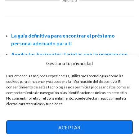
Anuncio
La guía definitiva para encontrar el préstamo
personal adecuado para ti
Amplía tus horizontes: tarjetas que te premian con
viajes y dinero de vuelta
Gestiona tu privacidad
Para solicitar un préstamo, solo debes cumplir con tres
Para ofrecer las mejores experiencias, utilizamos tecnologías como las
cookies para almacenar y/o acceder a la información del dispositivo. El
requisitos esenciales: tener un historial crediticio sólido,
consentimiento de estas tecnologías nos permitirá procesar datos como el
presentar comprobantes de ingresos recientes y contar con
comportamiento de navegación o las identificaciones únicas en este sitio.
No consentir o retirar el consentimiento, puede afectar negativamente a
una cuenta bancaria a tu nombre. Evaluaremos tu puntualidad
ciertas características y funciones.
en compromisos financieros anteriores y tu experiencia
crediticia de al menos dos años. Dependiendo de si eres
empleado o empresario, te solicitaremos recibos de nómina o
ACEPTAR
estados de cuenta bancarios para verificar tus ingresos.
Utilizaremos tu cuenta bancaria para depositar el monto del