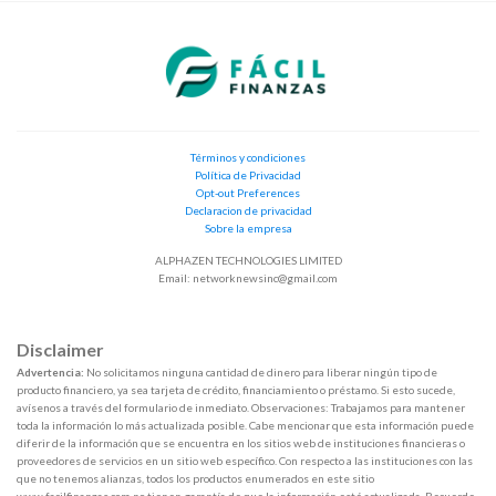
Términos y condiciones
Política de Privacidad
Opt-out Preferences
Declaracion de privacidad
Sobre la empresa
ALPHAZEN TECHNOLOGIES LIMITED
Email:
networknewsinc@gmail.com
Disclaimer
Advertencia:
No solicitamos ninguna cantidad de dinero para liberar ningún tipo de
producto financiero, ya sea tarjeta de crédito, financiamiento o préstamo. Si esto sucede,
avísenos a través del formulario de inmediato. Observaciones: Trabajamos para mantener
toda la información lo más actualizada posible. Cabe mencionar que esta información puede
diferir de la información que se encuentra en los sitios web de instituciones financieras o
proveedores de servicios en un sitio web específico. Con respecto a las instituciones con las
que no tenemos alianzas, todos los productos enumerados en este sitio